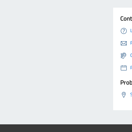
Cont
Prob