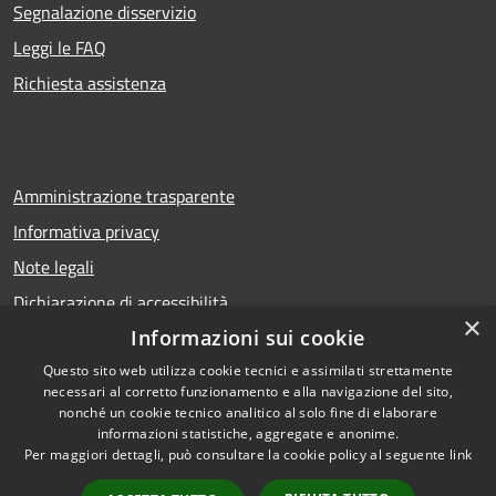
Segnalazione disservizio
Leggi le FAQ
Richiesta assistenza
Amministrazione trasparente
Informativa privacy
Note legali
Dichiarazione di accessibilità
×
Informazioni sui cookie
Questo sito web utilizza cookie tecnici e assimilati strettamente
necessari al corretto funzionamento e alla navigazione del sito,
RSS
Copyright © 2026 • Comune di
nonché un cookie tecnico analitico al solo fine di elaborare
Accessibilità
Calcio • Powered by
informazioni statistiche, aggregate e anonime.
Privacy
Municipium
Accesso
•
Per maggiori dettagli, può consultare la cookie policy al seguente
link
Cookie
redazione