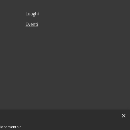
Luoghi
Eventi
×
nzionamento e