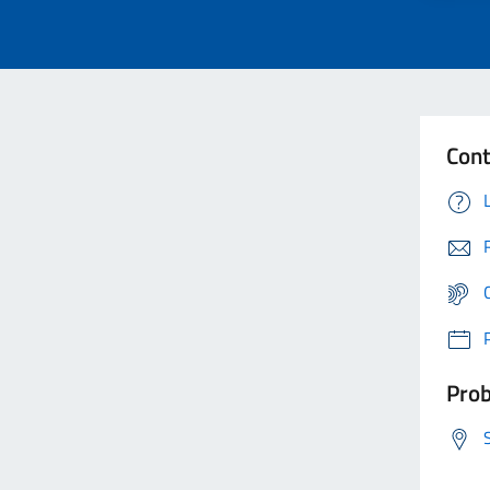
Cont
Prob