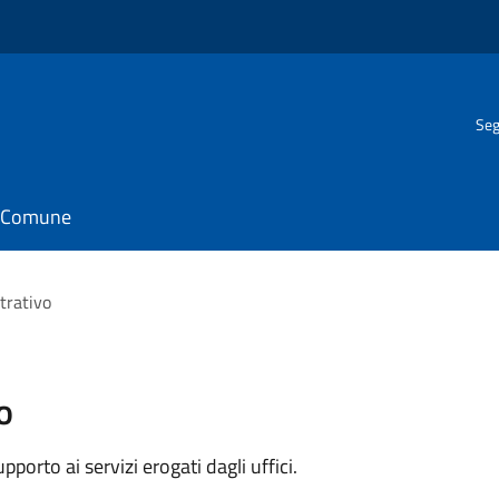
Seg
il Comune
trativo
o
orto ai servizi erogati dagli uffici.