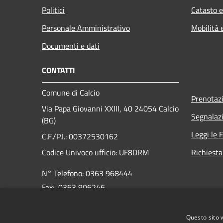
Politici
Catasto e
Personale Amministrativo
Mobilità 
Documenti e dati
CONTATTI
Comune di Calcio
Prenotaz
Via Papa Giovanni XXIII, 40 24054 Calcio
Segnalazi
(BG)
Leggi le 
C.F./P.I.: 00372530162
Codice Univoco ufficio:
UF8DRM
Richiesta
N° Telefono: 0363 968444
Fax: 0363 906246
E-mail:
info@comune.calcio.bg.it
Questo sito 
PEC:
protocollo@pec.comune.calcio.bg.it