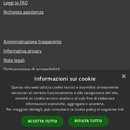
Leggi le FAQ
Richiesta assistenza
Amministrazione trasparente
Informativa privacy
Note legali
Dichiarazione di accessibilità
×
Informazioni sui cookie
Questo sito web utilizza cookie tecnici e assimilati strettamente
necessari al corretto funzionamento e alla navigazione del sito,
RSS
Copyright © 2026 • Comune di
nonché un cookie tecnico analitico al solo fine di elaborare
Accessibilità
Calcio • Powered by
informazioni statistiche, aggregate e anonime.
Privacy
Municipium
Accesso
•
Per maggiori dettagli, può consultare la cookie policy al seguente
link
Cookie
redazione
RIFIUTA TUTTO
ACCETTA TUTTO
Mappa del sito