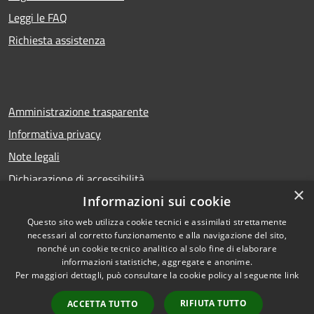
Leggi le FAQ
Richiesta assistenza
Amministrazione trasparente
Informativa privacy
Note legali
Dichiarazione di accessibilità
×
Informazioni sui cookie
Questo sito web utilizza cookie tecnici e assimilati strettamente
necessari al corretto funzionamento e alla navigazione del sito,
RSS
Copyright © 2026 • Comune di
nonché un cookie tecnico analitico al solo fine di elaborare
Accessibilità
Calcio • Powered by
informazioni statistiche, aggregate e anonime.
Privacy
Municipium
Accesso
•
Per maggiori dettagli, può consultare la cookie policy al seguente
link
Cookie
redazione
RIFIUTA TUTTO
ACCETTA TUTTO
Mappa del sito