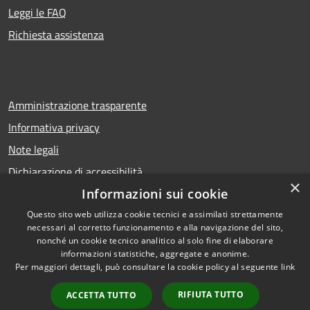
Leggi le FAQ
Richiesta assistenza
Amministrazione trasparente
Informativa privacy
Note legali
Dichiarazione di accessibilità
×
Informazioni sui cookie
Questo sito web utilizza cookie tecnici e assimilati strettamente
necessari al corretto funzionamento e alla navigazione del sito,
RSS
Copyright © 2026 • Comune di
nonché un cookie tecnico analitico al solo fine di elaborare
Accessibilità
Calcio • Powered by
informazioni statistiche, aggregate e anonime.
Privacy
Municipium
Accesso
•
Per maggiori dettagli, può consultare la cookie policy al seguente
link
Cookie
redazione
RIFIUTA TUTTO
ACCETTA TUTTO
Mappa del sito