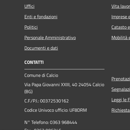
Uffici
Vita lavo
Enti e fondazioni
Imprese 
Politici
Catasto e
Personale Amministrativo
Mobilità 
Documenti e dati
CONTATTI
Comune di Calcio
Prenotaz
Via Papa Giovanni XXIII, 40 24054 Calcio
Segnalazi
(BG)
Leggi le 
C.F./P.I.: 00372530162
Codice Univoco ufficio:
UF8DRM
Richiesta
N° Telefono: 0363 968444