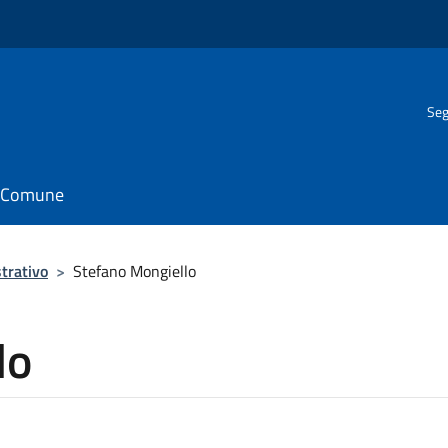
Seg
il Comune
trativo
>
Stefano Mongiello
lo