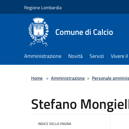
Salta al contenuto principale
Regione Lombardia
Comune di Calcio
Amministrazione
Novità
Servizi
Vivere 
Home
>
Amministrazione
>
Personale amminis
Stefano Mongiel
INDICE DELLA PAGINA