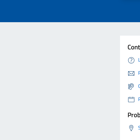
Cont
Prob