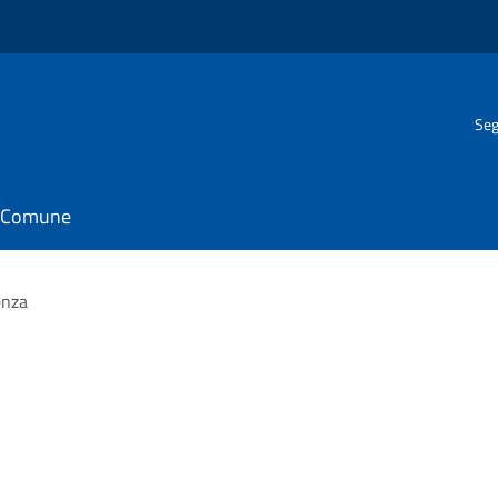
Seg
il Comune
enza