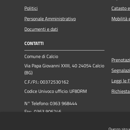
Politici
Catasto e
Personale Amministrativo
Mobilità 
Documenti e dati
CONTATTI
Comune di Calcio
Prenotaz
Via Papa Giovanni XXIII, 40 24054 Calcio
Segnalazi
(BG)
Leggi le 
C.F./P.I.: 00372530162
Codice Univoco ufficio:
UF8DRM
Richiesta
N° Telefono: 0363 968444
Fax: 0363 906246
E-mail:
info@comune.calcio.bg.it
Questo sito 