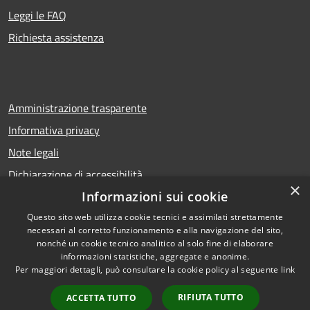
Leggi le FAQ
Richiesta assistenza
Amministrazione trasparente
Informativa privacy
Note legali
Dichiarazione di accessibilità
×
Informazioni sui cookie
Questo sito web utilizza cookie tecnici e assimilati strettamente
necessari al corretto funzionamento e alla navigazione del sito,
RSS
Copyright © 2026 • Comune di
nonché un cookie tecnico analitico al solo fine di elaborare
Accessibilità
Calcio • Powered by
informazioni statistiche, aggregate e anonime.
Privacy
Municipium
Accesso
•
Per maggiori dettagli, può consultare la cookie policy al seguente
link
Cookie
redazione
RIFIUTA TUTTO
ACCETTA TUTTO
Mappa del sito