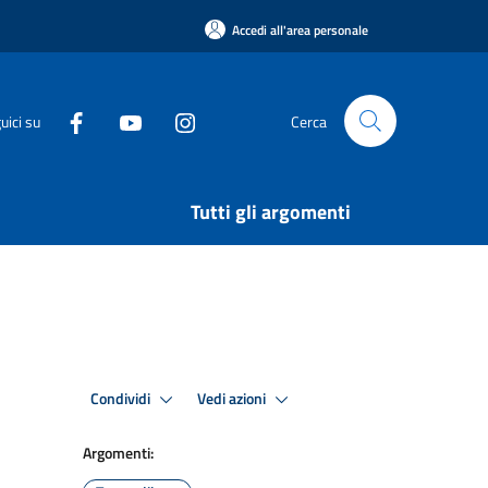
Accedi all'area personale
uici su
Cerca
Tutti gli argomenti
Condividi
Vedi azioni
Argomenti: