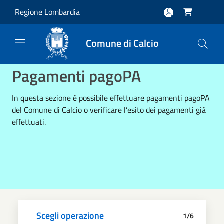
Salta al contenuto principale
Regione Lombardia

Comune di Calcio
Pagamenti pagoPA
In questa sezione è possibile effettuare pagamenti pagoPA
del Comune di Calcio o verificare l’esito dei pagamenti già
effettuati.
Scegli operazione
1/6
Informativa privacy
Scegli il pagamento
Dati anagrafici
Paga
Riepilogo