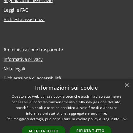
Segnalazione disservizio
Leggi le FAQ
Richiesta assistenza
Amministrazione trasparente
Informativa privacy
Note legali
Dichiarazione di accessibilità
×
Informazioni sui cookie
Questo sito web utilizza cookie tecnici e assimilati strettamente
necessari al corretto funzionamento e alla navigazione del sito,
RSS
Copyright © 2026 • Comune di
nonché un cookie tecnico analitico al solo fine di elaborare
Accessibilità
Calcio • Powered by
informazioni statistiche, aggregate e anonime.
Privacy
Municipium
Accesso
•
Per maggiori dettagli, può consultare la cookie policy al seguente
link
Cookie
redazione
RIFIUTA TUTTO
ACCETTA TUTTO