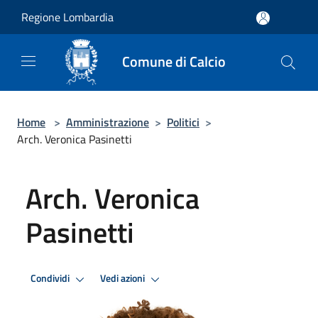
Salta al contenuto principale
Regione Lombardia
Comune di Calcio
Home
>
Amministrazione
>
Politici
>
Arch. Veronica Pasinetti
Arch. Veronica
Pasinetti
Condividi
Vedi azioni