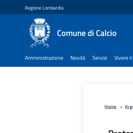
Salta al contenuto principale
Regione Lombardia
Comune di Calcio
Amministrazione
Novità
Servizi
Vivere 
Home
>
Arg