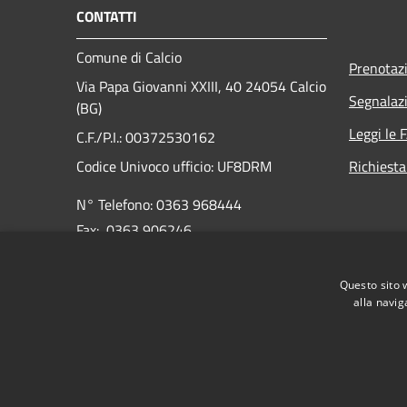
CONTATTI
Comune di Calcio
Prenotaz
Via Papa Giovanni XXIII, 40 24054 Calcio
Segnalazi
(BG)
Leggi le 
C.F./P.I.: 00372530162
Codice Univoco ufficio:
UF8DRM
Richiesta
N° Telefono: 0363 968444
Fax: 0363 906246
E-mail:
info@comune.calcio.bg.it
Questo sito 
PEC:
protocollo@pec.comune.calcio.bg.it
alla navig
RSS
Accessibilità
Privacy
Cookie
Mappa de