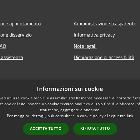
ione appuntamento
Amministrazione trasparente
one disservizio
Informativa privacy
FAQ
Note legali
 assistenza
Dichiarazione di accessibilità
Informazioni sui cookie
web utilizza cookie tecnici e assimilati strettamente necessari al corretto fu
azione del sito, nonché un cookie tecnico analitico al solo fine di elaborare i
statistiche, aggregate e anonime.
Per maggiori dettagli, può consultare la cookie policy al seguente
link
RIFIUTA TUTTO
ACCETTA TUTTO
l sito
Copyright © 2026 • Comune