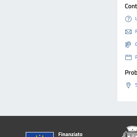
Cont
Prob