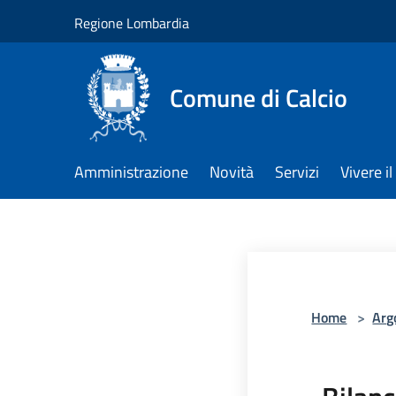
Salta al contenuto principale
Regione Lombardia
Comune di Calcio
Amministrazione
Novità
Servizi
Vivere 
Home
>
Arg