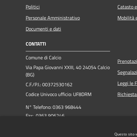
Politici
Catasto e
Personale Amministrativo
Mobilità 
Documenti e dati
CONTATTI
Comune di Calcio
Prenotaz
Via Papa Giovanni XXIII, 40 24054 Calcio
Segnalazi
(BG)
Leggi le 
C.F./P.I.: 00372530162
Codice Univoco ufficio:
UF8DRM
Richiesta
N° Telefono: 0363 968444
Fax: 0363 906246
E-mail:
info@comune.calcio.bg.it
Questo sito 