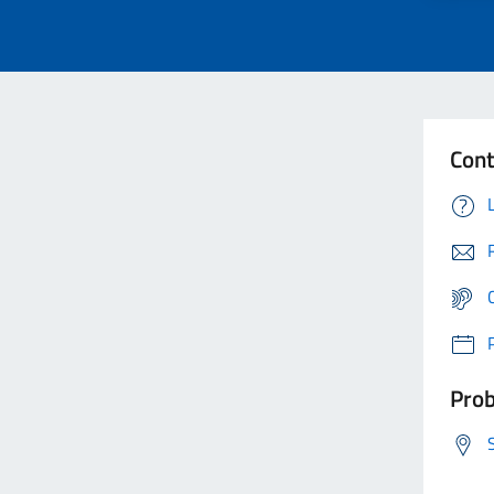
Cont
Prob