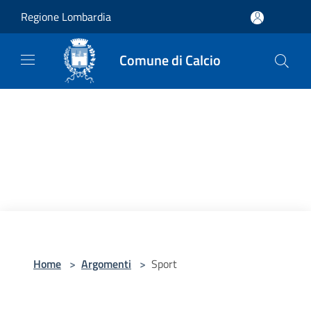
Salta al contenuto principale
Regione Lombardia
Comune di Calcio
Home
>
Argomenti
>
Sport