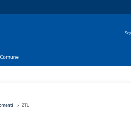
Seg
il Comune
omenti
>
ZTL