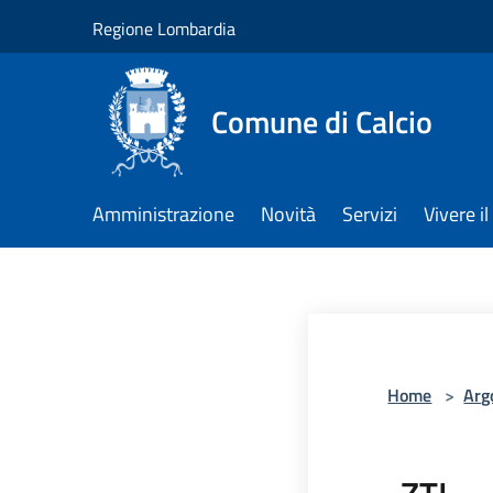
Salta al contenuto principale
Regione Lombardia
Comune di Calcio
Amministrazione
Novità
Servizi
Vivere 
Home
>
Arg