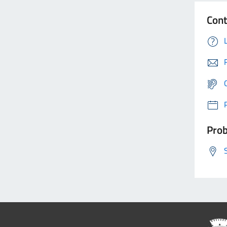
Cont
Prob