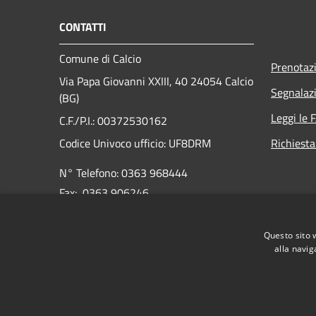
CONTATTI
Comune di Calcio
Prenotaz
Via Papa Giovanni XXIII, 40 24054 Calcio
Segnalazi
(BG)
Leggi le 
C.F./P.I.: 00372530162
Codice Univoco ufficio:
UF8DRM
Richiesta
N° Telefono: 0363 968444
Fax: 0363 906246
E-mail:
info@comune.calcio.bg.it
Questo sito 
PEC:
protocollo@pec.comune.calcio.bg.it
alla navig
RSS
Accessibilità
Privacy
Cookie
Mappa de