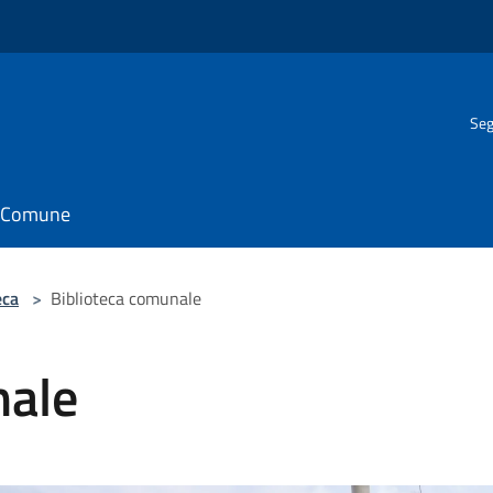
Seg
il Comune
eca
>
Biblioteca comunale
nale