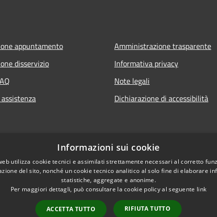
ione appuntamento
Amministrazione trasparente
one disservizio
Informativa privacy
FAQ
Note legali
 assistenza
Dichiarazione di accessibilità
Informazioni sui cookie
web utilizza cookie tecnici e assimilati strettamente necessari al corretto fu
azione del sito, nonché un cookie tecnico analitico al solo fine di elaborare i
statistiche, aggregate e anonime.
Per maggiori dettagli, può consultare la cookie policy al seguente
link
RIFIUTA TUTTO
ACCETTA TUTTO
l sito
Copyright © 2026 • Comune