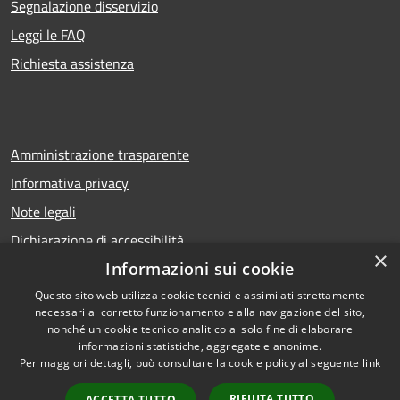
Segnalazione disservizio
Leggi le FAQ
Richiesta assistenza
Amministrazione trasparente
Informativa privacy
Note legali
Dichiarazione di accessibilità
×
Informazioni sui cookie
Questo sito web utilizza cookie tecnici e assimilati strettamente
necessari al corretto funzionamento e alla navigazione del sito,
RSS
Copyright © 2026 • Comune di
nonché un cookie tecnico analitico al solo fine di elaborare
Accessibilità
Calcio • Powered by
informazioni statistiche, aggregate e anonime.
Privacy
Municipium
Accesso
•
Per maggiori dettagli, può consultare la cookie policy al seguente
link
Cookie
redazione
RIFIUTA TUTTO
ACCETTA TUTTO