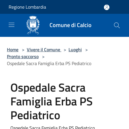
Salta al contenuto principale
Regione Lombardia
Comune di Calcio
Home
>
Vivere il Comune
>
Luoghi
>
Pronto soccorso
>
Ospedale Sacra Famiglia Erba PS Pediatrico
Ospedale Sacra
Famiglia Erba PS
Pediatrico
Ospedale Sacra Famiglia Erba PS Pediatrico