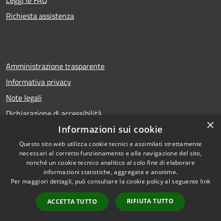
Richiesta assistenza
Amministrazione trasparente
Informativa privacy
Note legali
Dichiarazione di accessibilità
×
Informazioni sui cookie
Questo sito web utilizza cookie tecnici e assimilati strettamente
necessari al corretto funzionamento e alla navigazione del sito,
RSS
Copyright © 2026 • Comune di
nonché un cookie tecnico analitico al solo fine di elaborare
Accessibilità
Calcio • Powered by
informazioni statistiche, aggregate e anonime.
Privacy
Municipium
Accesso
•
Per maggiori dettagli, può consultare la cookie policy al seguente
link
Cookie
redazione
RIFIUTA TUTTO
ACCETTA TUTTO
Mappa del sito