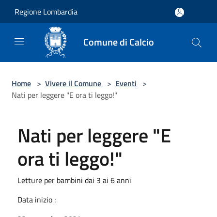
Salta al contenuto principale
Regione Lombardia
Comune di Calcio
Home
>
Vivere il Comune
>
Eventi
>
Nati per leggere "E ora ti leggo!"
Nati per leggere "E
ora ti leggo!"
Letture per bambini dai 3 ai 6 anni
Data inizio :