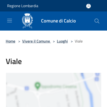
Salta al contenuto principale
Regione Lombardia
Comune di Calcio
Home
>
Vivere il Comune
>
Luoghi
>
Viale
Viale