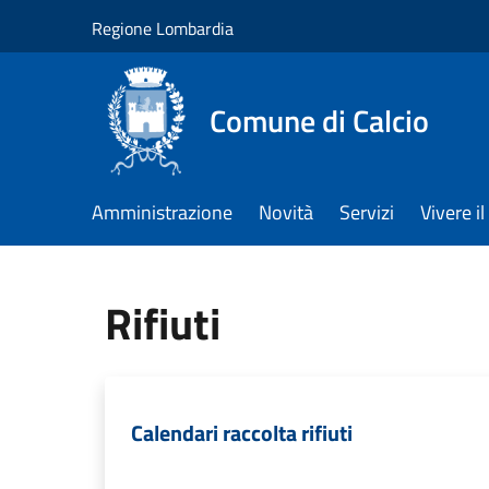
Salta al contenuto principale
Regione Lombardia
Comune di Calcio
Amministrazione
Novità
Servizi
Vivere 
Rifiuti
Calendari raccolta rifiuti