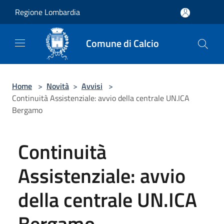
Salta al contenuto principale
Regione Lombardia
Comune di Calcio
Home
>
Novità
>
Avvisi
>
Continuità Assistenziale: avvio della centrale UN.ICA
Bergamo
Continuità
Assistenziale: avvio
della centrale UN.ICA
Bergamo