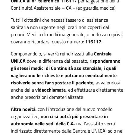
UNI.CA al n° telefonico 116117
per la gestione della
Continuità Assistenziale – CA - (ex guardia medica)
Tutti i cittadini che necessitassero di assistenza
sanitaria non urgente negli orari non coperti dal
proprio Medico di medicina generale, o ne fossero privi,
dovranno ricordarsi questo numero:
116117
.
Componendolo, si verrà reindirizzati alla
Centrale
UNI.CA
dove, a differenza del passato,
risponderanno
gli stessi medici di Continuità
assistenziale
,
i quali
vaglieranno le richieste e potranno eventualmente
risolverle senza far spostare il paziente,
avvalendosi
anche della
videochiamata
, ed effettuare direttamente
anche prescrizioni dematerializzate
Altra novità
: con l’introduzione del nuovo modello
organizzativo,
non ci si potrà più presentare in
autonomia nelle sedi della C.A.
ma l’assistito verrà
indirizzato direttamente dalla Centrale UNI.CA, solo nel