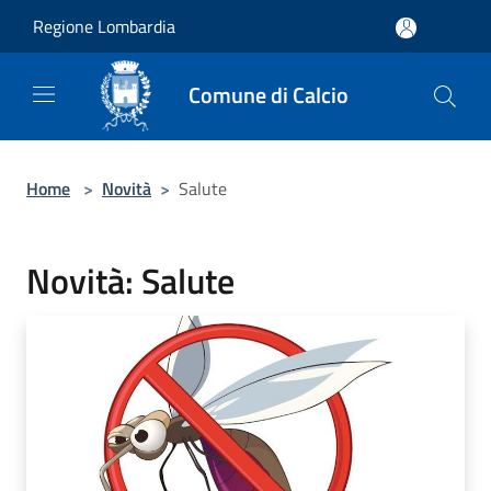
Salta al contenuto principale
Regione Lombardia
Comune di Calcio
Home
>
Novità
>
Salute
Novità: Salute