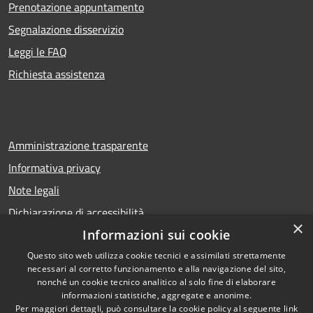
Prenotazione appuntamento
Segnalazione disservizio
Leggi le FAQ
Richiesta assistenza
Amministrazione trasparente
Informativa privacy
Note legali
Dichiarazione di accessibilità
×
Informazioni sui cookie
Questo sito web utilizza cookie tecnici e assimilati strettamente
necessari al corretto funzionamento e alla navigazione del sito,
RSS
Copyright © 2026 • Comune di
nonché un cookie tecnico analitico al solo fine di elaborare
Accessibilità
Calcio • Powered by
informazioni statistiche, aggregate e anonime.
Privacy
Municipium
Accesso
•
Per maggiori dettagli, può consultare la cookie policy al seguente
link