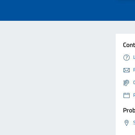
Cont
Prob