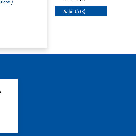
azione
Viabilità (3)
?