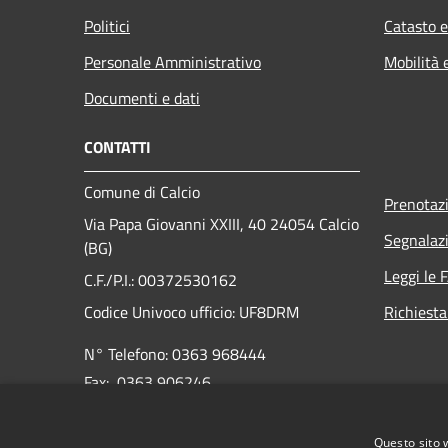
Politici
Catasto e
Personale Amministrativo
Mobilità 
Documenti e dati
CONTATTI
Comune di Calcio
Prenotaz
Via Papa Giovanni XXIII, 40 24054 Calcio
Segnalazi
(BG)
Leggi le 
C.F./P.I.: 00372530162
Codice Univoco ufficio:
UF8DRM
Richiesta
N° Telefono: 0363 968444
Fax: 0363 906246
E-mail:
info@comune.calcio.bg.it
Questo sito 