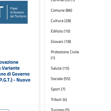
Comune (86)
Cultura (28)
Edilizia (10)
Giovani (18)
Protezione Civile
(1)
rovazione
a Variante
Salute (15)
ano di Governo
Sociale (55)
(P.G.T.) - Nuovo
Sport (7)
Tributi (4)
Turismo (5)