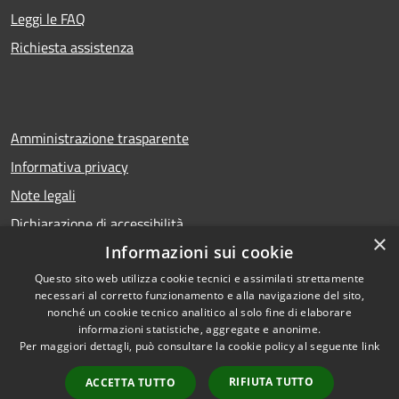
Leggi le FAQ
Richiesta assistenza
Amministrazione trasparente
Informativa privacy
Note legali
Dichiarazione di accessibilità
×
Informazioni sui cookie
Questo sito web utilizza cookie tecnici e assimilati strettamente
necessari al corretto funzionamento e alla navigazione del sito,
RSS
Copyright © 2026 • Comune di
nonché un cookie tecnico analitico al solo fine di elaborare
Accessibilità
Calcio • Powered by
informazioni statistiche, aggregate e anonime.
Privacy
Municipium
Accesso
•
Per maggiori dettagli, può consultare la cookie policy al seguente
link
Cookie
redazione
RIFIUTA TUTTO
ACCETTA TUTTO
Mappa del sito