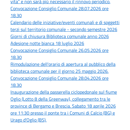
vita” e non sarà più necessario il rinnovo periodico.
Convocazione Consiglio Comunale 28.07.2026 ore
18.30
Calendario delle iniziative/eventi comunali e di soggetti
terzi sul territorio comunale - secondo semestre 2026
Giorni di chiusura Biblioteca comunale anno 2026
Adesione notte bianca 18 luglio 2026
Convocazione Consiglio Comunale 26.05.2026 ore
18.30
Rimodulazione dell'orario di apertura al pubblico della
biblioteca comunale per il giorno 25 maggio 2026.
Convocazione Consiglio Comunale 28.04.2026 ore
18.30
Inaugurazione della passerella ciclopedonale sul fiume
Oglio (Lotto 8 della Greenway), collegamento tra le
province di Bergamo e Brescia. Sabato 18 aprile 2026
ore 11:30 presso il ponte tra i Comuni di Calcio (BG) e
Urago d'Oglio (BS).