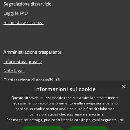
Segnalazione disservizio
Leggi le FAQ
Richiesta assistenza
Amministrazione trasparente
Informativa privacy
Note legali
Dichiarazione di accessibilità
×
Informazioni sui cookie
Questo sito web utilizza cookie tecnici e assimilati strettamente
necessari al corretto funzionamento e alla navigazione del sito,
RSS
Copyright © 2026 • Comune di
nonché un cookie tecnico analitico al solo fine di elaborare
Accessibilità
Calcio • Powered by
informazioni statistiche, aggregate e anonime.
Privacy
Municipium
Accesso
•
Per maggiori dettagli, può consultare la cookie policy al seguente
link
Cookie
redazione