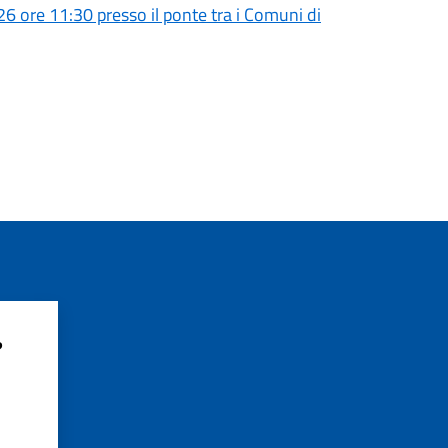
26 ore 11:30 presso il ponte tra i Comuni di
?