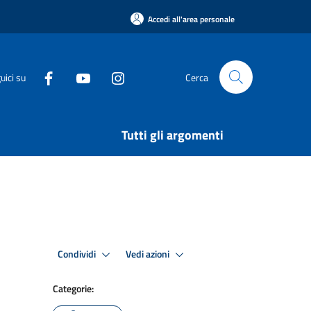
Accedi all'area personale
uici su
Cerca
Tutti gli argomenti
Condividi
Vedi azioni
Categorie: