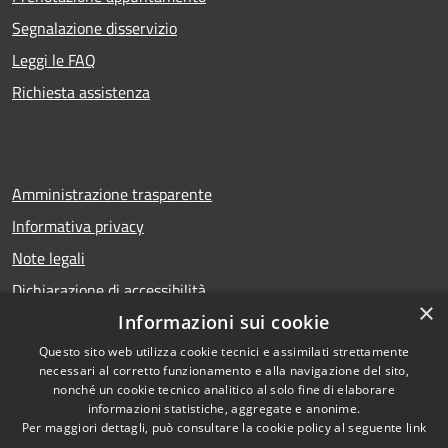
Segnalazione disservizio
Leggi le FAQ
Richiesta assistenza
Amministrazione trasparente
Informativa privacy
Note legali
Dichiarazione di accessibilità
×
Informazioni sui cookie
Questo sito web utilizza cookie tecnici e assimilati strettamente
necessari al corretto funzionamento e alla navigazione del sito,
RSS
Copyright © 2026 • Comune di
nonché un cookie tecnico analitico al solo fine di elaborare
Accessibilità
Calcio • Powered by
informazioni statistiche, aggregate e anonime.
Privacy
Municipium
Accesso
•
Per maggiori dettagli, può consultare la cookie policy al seguente
link