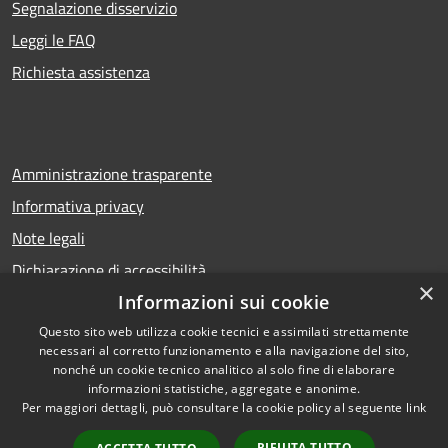
Segnalazione disservizio
Leggi le FAQ
Richiesta assistenza
Amministrazione trasparente
Informativa privacy
Note legali
Dichiarazione di accessibilità
×
Informazioni sui cookie
Questo sito web utilizza cookie tecnici e assimilati strettamente
necessari al corretto funzionamento e alla navigazione del sito,
RSS
Copyright © 2026 • Comune di
nonché un cookie tecnico analitico al solo fine di elaborare
Accessibilità
Calcio • Powered by
informazioni statistiche, aggregate e anonime.
Privacy
Municipium
Accesso
•
Per maggiori dettagli, può consultare la cookie policy al seguente
link
Cookie
redazione
RIFIUTA TUTTO