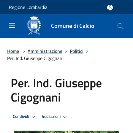
Salta al contenuto principale
Regione Lombardia
Comune di Calcio
Home
>
Amministrazione
>
Politici
>
Per. Ind. Giuseppe Cigognani
Per. Ind. Giuseppe
Cigognani
Condividi
Vedi azioni