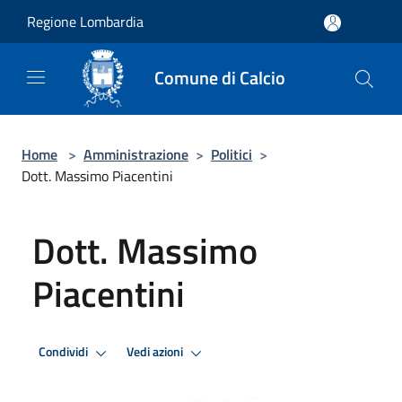
Salta al contenuto principale
Regione Lombardia
Comune di Calcio
Home
>
Amministrazione
>
Politici
>
Dott. Massimo Piacentini
Dott. Massimo
Piacentini
Condividi
Vedi azioni