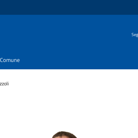
Seg
il Comune
zzoli