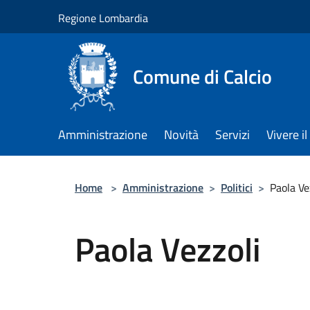
Salta al contenuto principale
Regione Lombardia
Comune di Calcio
Amministrazione
Novità
Servizi
Vivere 
Home
>
Amministrazione
>
Politici
>
Paola Ve
Paola Vezzoli