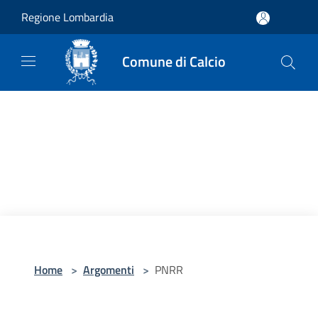
Salta al contenuto principale
Regione Lombardia
Comune di Calcio
Home
>
Argomenti
>
PNRR