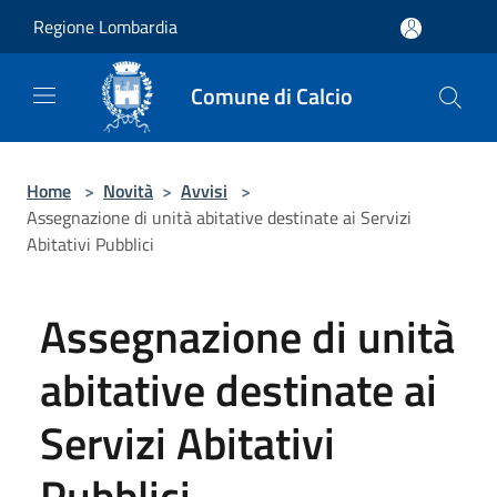
Salta al contenuto principale
Regione Lombardia
Comune di Calcio
Home
>
Novità
>
Avvisi
>
Assegnazione di unità abitative destinate ai Servizi
Abitativi Pubblici
Assegnazione di unità
abitative destinate ai
Servizi Abitativi
Pubblici