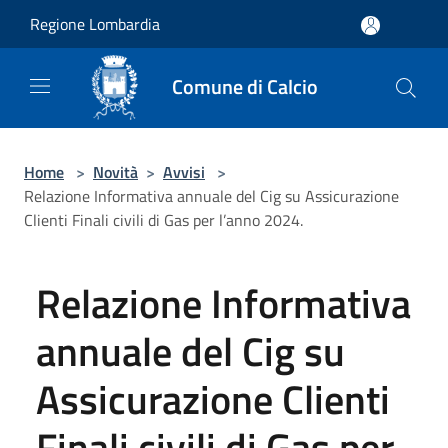
Salta al contenuto principale
Regione Lombardia
Comune di Calcio
Home
>
Novità
>
Avvisi
>
Relazione Informativa annuale del Cig su Assicurazione
Clienti Finali civili di Gas per l’anno 2024.
Relazione Informativa
annuale del Cig su
Assicurazione Clienti
Finali civili di Gas per