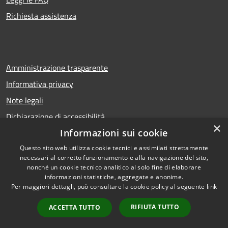
Richiesta assistenza
Amministrazione trasparente
Informativa privacy
Note legali
Dichiarazione di accessibilità
×
Informazioni sui cookie
Questo sito web utilizza cookie tecnici e assimilati strettamente
necessari al corretto funzionamento e alla navigazione del sito,
RSS
Copyright © 2026 • Comune di
nonché un cookie tecnico analitico al solo fine di elaborare
Accessibilità
Calcio • Powered by
informazioni statistiche, aggregate e anonime.
Privacy
Municipium
Accesso
Per maggiori dettagli, può consultare la cookie policy al seguente
link
•
Cookie
redazione
RIFIUTA TUTTO
ACCETTA TUTTO
Mappa del sito