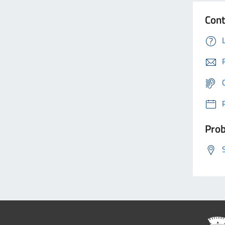
Cont
Prob