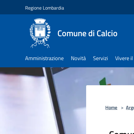
Salta al contenuto principale
Regione Lombardia
Comune di Calcio
Amministrazione
Novità
Servizi
Vivere 
Home
>
Arg