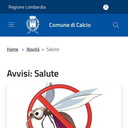
Salta al contenuto principale
Regione Lombardia
Comune di Calcio
Home
>
Novità
>
Salute
Avvisi: Salute